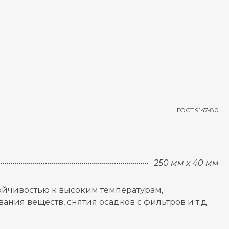
ГОСТ 9147-80
250 мм х 40 мм
ойчивостью к высоким температурам,
ния веществ, снятия осадков с фильтров и т.д.